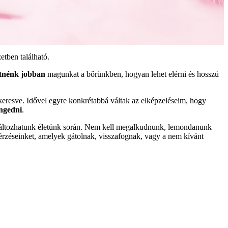
etben található.
tnénk jobban
magunkat a bőrünkben, hogyan lehet elérni és hosszú
keresve. Idővel egyre konkrétabbá váltak az elképzeléseim, hogy
engedni
.
változhatunk életünk során. Nem kell megalkudnunk, lemondanunk
érzéseinket, amelyek gátolnak, visszafognak, vagy a nem kívánt