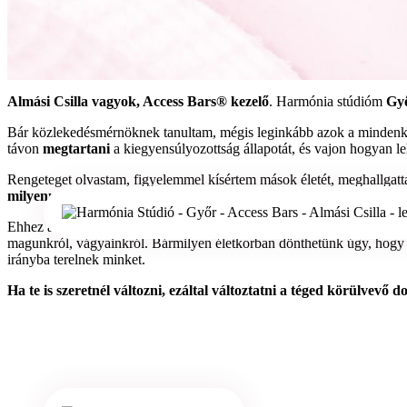
Almási Csilla vagyok, Access Bars® kezelő
. Harmónia stúdióm
Győ
Bár közlekedésmérnöknek tanultam, mégis leginkább azok a mindenkit
távon
megtartani
a kiegyensúlyozottság állapotát, és vajon hogyan l
Rengeteget olvastam, figyelemmel kísértem mások életét, meghallgatt
milyenné szeretnék válni
, hogyan akarok gondolkodni és érezni, mi 
Ehhez az egyik legnagyobb segítséget az Access Bars® kezelésektől 
magunkról, vágyainkról. Bármilyen életkorban dönthetünk úgy, hogy
irányba terelnek minket.
Ha te is szeretnél változni, ezáltal változtatni a téged körülvevő