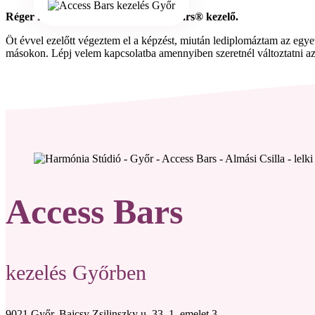
Réger Dóra Szilvia vagyok, Access Bars® kezelő.
Öt évvel ezelőtt végeztem el a képzést, miután lediplomáztam az egy
másokon. Lépj velem kapcsolatba amennyiben szeretnél változtatni az 
le, melyek gátoltak egész életedben.
Access Bars
kezelés Győrben
9021 Győr, Bajcsy Zsilinszky u. 33. 1. emelet 3.