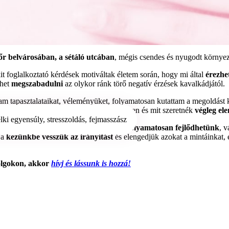
r belvárosában, a sétáló utcában
, mégis csendes és nyugodt környez
 foglalkoztató kérdések motiváltak életem során, hogy mi által
érezhe
ehet
megszabadulni
az olykor ránk törő negatív érzések kavalkádjától.
am tapasztalataikat, véleményüket, folyamatosan kutattam a megoldást 
az, aminek helyet akarok adni az életemben és mit szeretnék
végleg el
kaptam és kapom a mai napig is, hiszen
folyamatosan fejlődhetünk
, 
 a
kezünkbe vesszük az irányítást
és elengedjük azokat a mintáinkat, 
 dolgokon, akkor
hívj és lássunk is hozzá!