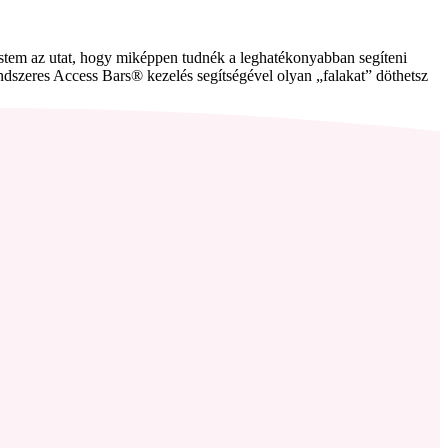
estem az utat, hogy miképpen tudnék a leghatékonyabban segíteni
ndszeres Access Bars® kezelés segítségével olyan „falakat” döthetsz